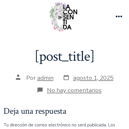
Saltar
al
contenido
Me
[post_title]
Fecha
Autor
Por
admin
agosto 1, 2025
de
de
publicación
la
en
No hay comentarios
entrada
[post_titl
Deja una respuesta
Tu dirección de correo electrónico no será publicada.
Los